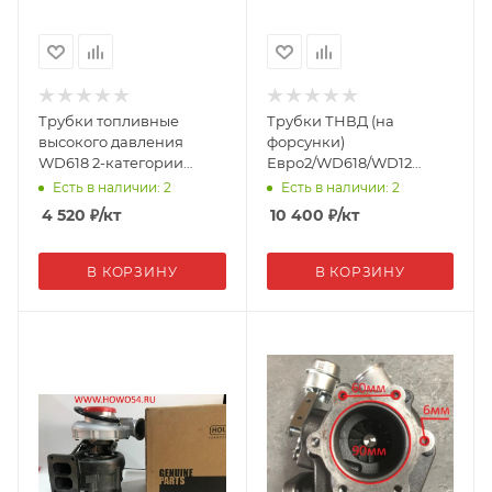
Трубки топливные
Трубки ТНВД (на
высокого давления
форсунки)
WD618 2-категории
Евро2/WD618/WD12
612600081310/61800080054
(комплект) 61800080054
Есть в наличии: 2
Есть в наличии: 2
(04500)
Креатек CK8439
4 520
₽
/кт
10 400
₽
/кт
В КОРЗИНУ
В КОРЗИНУ