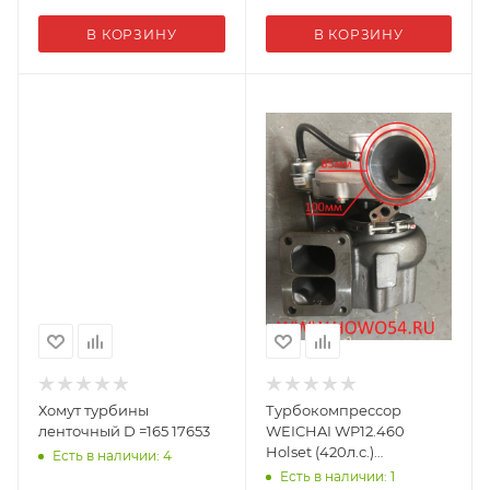
В КОРЗИНУ
В КОРЗИНУ
Хомут турбины
Турбокомпрессор
ленточный D =165 17653
WEICHAI WP12.460
Holset (420л.с.)
Есть в наличии: 4
612630110258 (07932)
Есть в наличии: 1