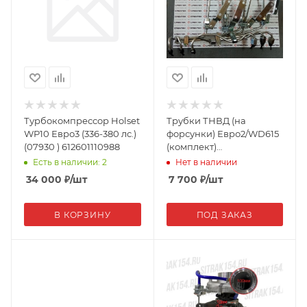
Турбокомпрессор Holset
Трубки ТНВД (на
WP10 Евро3 (336-380 лс.)
форсунки) Евро2/WD615
(07930 ) 612601110988
(комплект)
61560080278А Креатек
Есть в наличии: 2
Нет в наличии
CK8437
34 000
₽
/шт
7 700
₽
/шт
В КОРЗИНУ
ПОД ЗАКАЗ