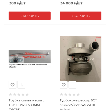
300
₽
/шт
34 000
₽
/шт
В КОРЗИНУ
В КОРЗИНУ
Трубка слива масла с
Турбокомпрессор 6CT
ТКР HOWO 580MM
3536723/3536245 WH1E
(09783)
Holset