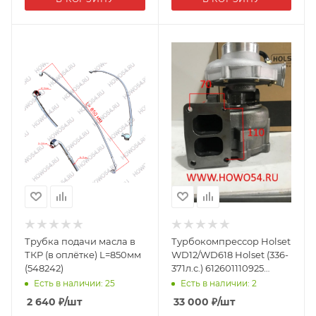
Трубка подачи масла в
Турбокомпрессор Holset
ТКР (в оплётке) L=850мм
WD12/WD618 Holset (336-
(548242)
371л.с.) 612601110925
(5470507)
Есть в наличии: 25
Есть в наличии: 2
2 640
₽
/шт
33 000
₽
/шт