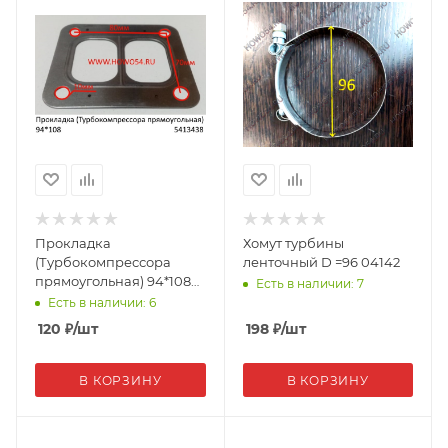
Прокладка
Хомут турбины
(Турбокомпрессора
ленточный D =96 04142
прямоугольная) 94*108
Есть в наличии: 7
8896/8899/8898/405021
Есть в наличии: 6
13438
120
₽
/шт
198
₽
/шт
В КОРЗИНУ
В КОРЗИНУ