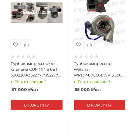
Турбокомпрессор без
Турбокомпрессор
клапана CUMMINS 6BT
Weichai
3802289/3522777/3522778
WP13.480E501,WP13.550E501
(18139)
Shacman X6000 (548990)
Есть в наличии: 1
Есть в наличии: 3
1004558990
37 000
₽
/шт
55 000
₽
/шт
В КОРЗИНУ
В КОРЗИНУ