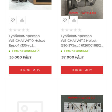
Турбокомпрессор
Турбокомпрессор
WEICHAI WP10 Holset
WEICHAI WP12 Holset
Евро4 (336л.с.)
(336-375л.с.) 612600118926
612601111012(A) (5470509)
(5470510)
Есть в наличии: 2
Есть в наличии: 1
35 000
₽
/шт
37 000
₽
/шт
В КОРЗИНУ
В КОРЗИНУ