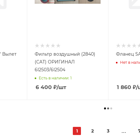
1" Вылет
Фильтр воздушный (2840)
(CAT) ОРИГИНАЛ
Нет в нал
6I2503/6I2504
Есть в наличии: 1
6 400
₽
/шт
1 860
₽
/
1
2
3