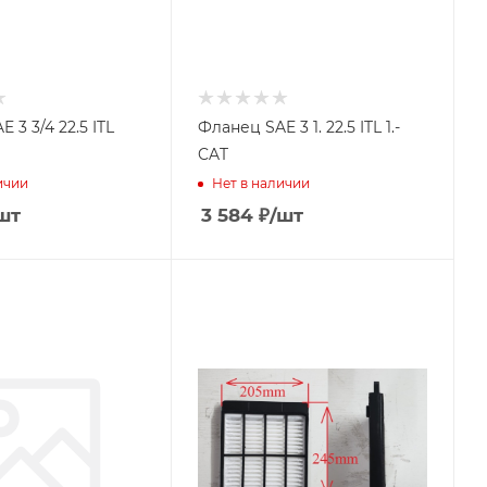
2.5 ITL
Фланец SAE 3 1. 22.5 ITL 1.-
CAT
ичии
Нет в наличии
шт
3 584
₽
/шт