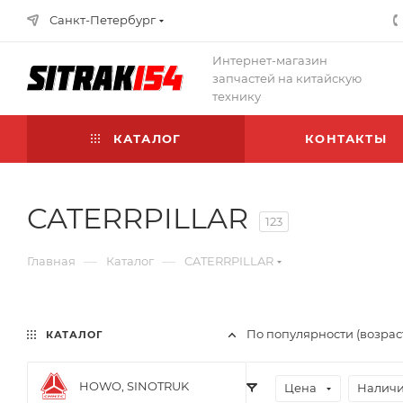
Санкт-Петербург
Интернет-магазин
запчастей на китайскую
технику
КАТАЛОГ
КОНТАКТЫ
CATERRPILLAR
123
—
—
Главная
Каталог
CATERRPILLAR
По популярности (возрас
КАТАЛОГ
HOWO, SINOTRUK
Цена
Наличи