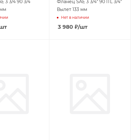
 3 3/4 90 3/4
Фланец SAE 3 3/4" 90 ITL 3/4"
 мм
Вылет 133 мм
ичии
Нет в наличии
/шт
3 980
₽
/шт