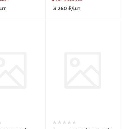
шт
3 260
₽
/шт