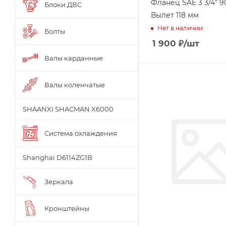
Фланец SAE 3 3/4" 90
Блоки ДВС
Вылет 118 мм
Нет в наличии
Болты
1 900
₽
/шт
Валы карданные
Валы коленчатые
SHAANXI SHACMAN X6000
Система охлаждения
Shanghai D6114ZG1B
Зеркала
Кронштейны