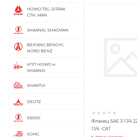
HOWO T5G, SITRAK
C7H, MAN
SHAANXI, SHACMAN
BEIFANG BENCHI,
NORD BENZ
КПП HOWO и
SHAANXI
SHANTUI
DEUTZ
X6000
Фланец SAE 3 1.1/4 22.5 ITL
1.1/4 -CAT
XCMG
Нет в наличии