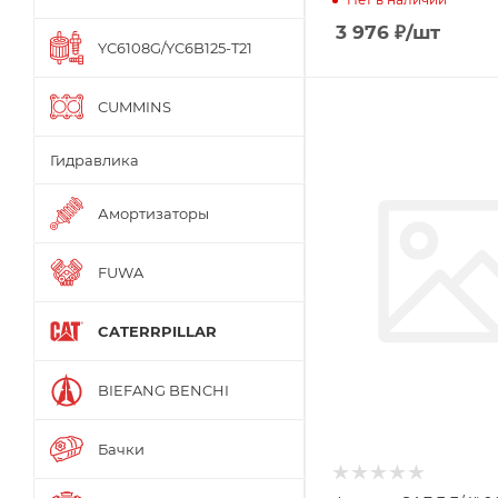
3 976
₽
/шт
YC6108G/YC6B125-T21
CUMMINS
Гидравлика
Амортизаторы
FUWA
CATERRPILLAR
BIEFANG BENCHI
Бачки