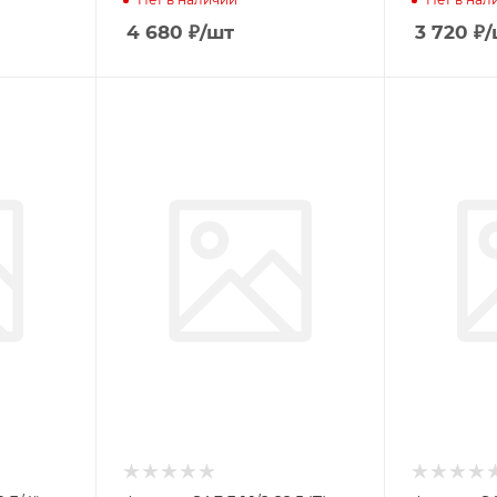
4 680
₽
/шт
3 720
₽
/