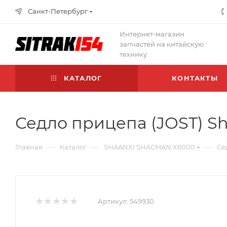
Санкт-Петербург
Интернет-магазин
запчастей на китайскую
технику
КАТАЛОГ
КОНТАКТЫ
Седло прицепа (JOST) S
—
—
—
Главная
Каталог
SHAANXI SHACMAN X6000
Се
Артикул:
549930