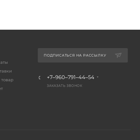
ПОДПИСАТЬСЯ НА РАССЫЛКУ
латы
тавки
+7‒960‒791‒44‒54
 товар
ЗАКАЗАТЬ ЗВОНОК
ет