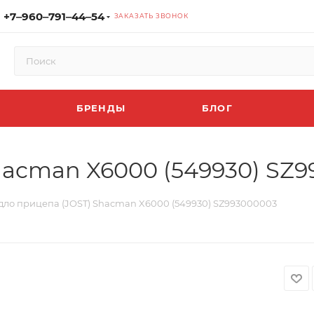
+7‒960‒791‒44‒54
ЗАКАЗАТЬ ЗВОНОК
БРЕНДЫ
БЛОГ
hacman X6000 (549930) SZ
дло прицепа (JOST) Shacman X6000 (549930) SZ993000003