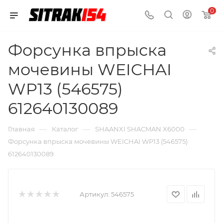
0
Форсунка впрыска
мочевины WEICHAI
WP13 (546575)
612640130089
—
—
—
Главная
Каталог
SHAANXI SHACMAN X6000
Форсунка впрыска мочевины WEICHAI WP13 (546575)
612640130089
Артикул:
546575