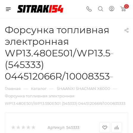
0
Форсунка топливная
электронная
WP13.480E501/WP13.550E5
(545333)
044512066R/1000835333
—
—
—
Главная
Каталог
SHAANXI SHACMAN X6000
Форсунка топливная электронная
WP13.480E501/WP13.550E501 (545333) 044512066R/1000835333
Артикул:
545333